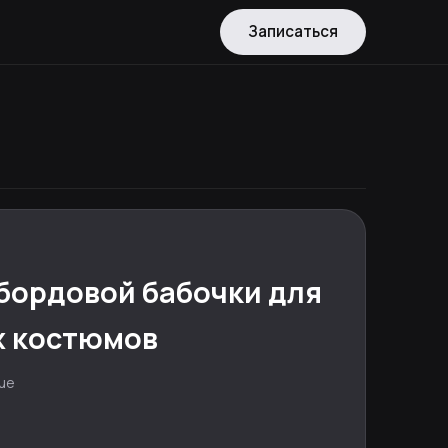
Записаться
бордовой бабочки для
х костюмов
rue