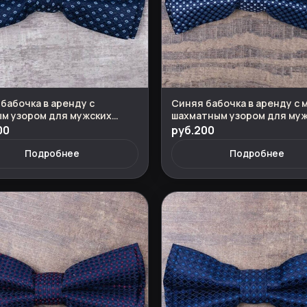
бабочка в аренду с
Синяя бабочка в аренду с 
м узором для мужских
шахматным узором для му
мов
костюмов
00
руб.200
Подробнее
Подробнее