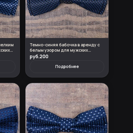
мелким
Темно-синяя бабочка в аренду с
жских
белым узором для мужских
костюмов
руб.200
Подробнее