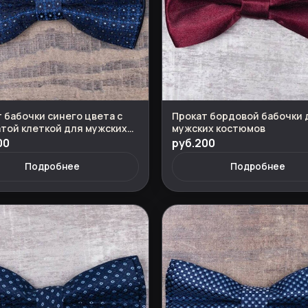
 бабочки синего цвета с
Прокат бордовой бабочки 
той клеткой для мужских
мужских костюмов
мов
00
руб.200
Подробнее
Подробнее