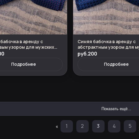
бабочка в аренду с
Синяя бабочка в аренду с
вым узором для мужских
абстрактным узором для м
мов
костюмов
00
руб.200
Подробнее
Подробнее
Показать ещё...
«
1
2
3
4
5