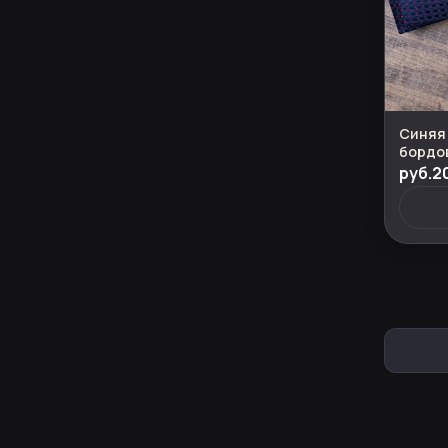
Синяя 
бордо
костю
руб.2