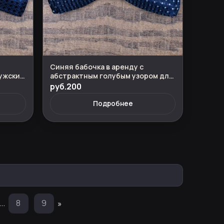
Синяя бабочка в аренду с
ужских
абстрактным голубым узором для
мужских костюмов
руб.200
Подробнее
...
8
9
»